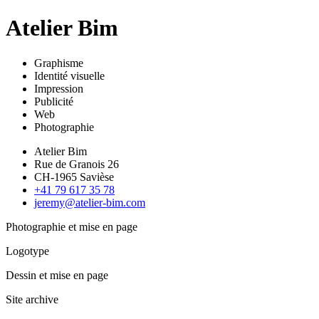
Atelier Bim
Graphisme
Identité visuelle
Impression
Publicité
Web
Photographie
Atelier Bim
Rue de Granois 26
CH-1965 Savièse
+41 79 617 35 78
jeremy@atelier-bim.com
Photographie et mise en page
Logotype
Dessin et mise en page
Site archive